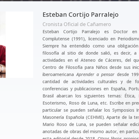
Esteban Cortijo Parralejo
Cronista Oficial de Cañamero
Esteban Cortijo Parralejo es Doctor en 
Complutense (1991), licenciado en Periodismo
Siempre ha entendido como una obligación d
filosofía al sitio de donde salió, es decir, a
actividades en el Ateneo de Cáceres, del qu
Centro de Filosofía para Niños desde sus inici
iberoamericana
Aprender a pensar
desde 1994
cantidad de actividades culturales y de f
conferencias y publicaciones en España, Portu
Brasil abarcan los siguientes temas: Ética, F
Esoterismo, Roso de Luna, etc. Escribe en pre
particular se pueden señalar los Symposios In
Masonería Española (CEHME). Aparte de la tesi
Mario Roso de Luna, se pueden señalar edici
anotadas de obras del mismo autor, en particul
esta editorial desde 2018. Otros libros propi