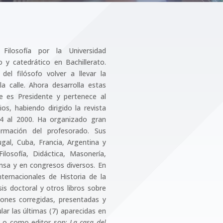
Filosofía por la Universidad
 y catedrático en Bachillerato.
el filósofo volver a llevar la
 la calle. Ahora desarrolla estas
e es Presidente y pertenece al
os, habiendo dirigido la revista
 al 2000. Ha organizado gran
ormación del profesorado. Sus
gal, Cuba, Francia, Argentina y
ilosofía, Didáctica, Masonería,
nsa y en congresos diversos. En
ternacionales de Historia de la
s doctoral y otros libros sobre
ones corregidas, presentadas y
ar las últimas (7) aparecidas en
os o como editor son:
La casa del