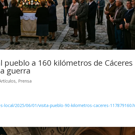
 al pueblo a 160 kilómetros de Cáceres
na guerra
Artículos
,
Prensa
s-local/2025/06/01/visita-pueblo-90-kilometros-caceres-117879160.