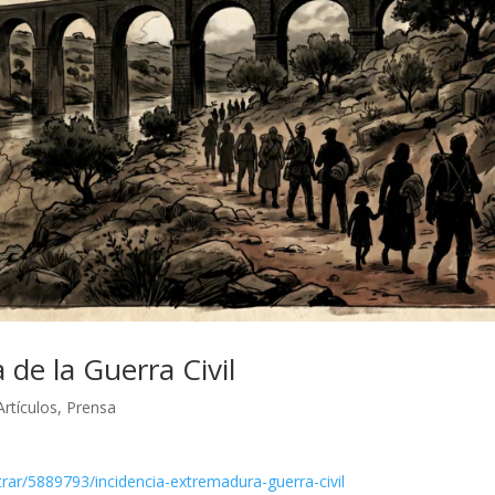
de la Guerra Civil
Artículos
,
Prensa
trar/5889793/incidencia-extremadura-guerra-civil