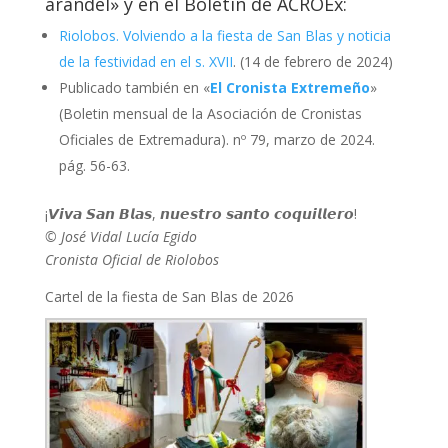
arandel» y en el Boletín de ACROEx:
Riolobos. Volviendo a la fiesta de San Blas y noticia
de la festividad en el s. XVII
. (14 de febrero de 2024)
Publicado también en «
El Cronista Extremeño
»
(Boletin mensual de la Asociación de Cronistas
Oficiales de Extremadura). nº 79, marzo de 2024.
pág. 56-63.
¡𝙑𝙞𝙫𝙖 𝙎𝙖𝙣 𝘽𝙡𝙖𝙨, 𝙣𝙪𝙚𝙨𝙩𝙧𝙤 𝙨𝙖𝙣𝙩𝙤 𝙘𝙤𝙦𝙪𝙞𝙡𝙡𝙚𝙧𝙤!
© José Vidal Lucía Egido
Cronista Oficial de Riolobos
Cartel de la fiesta de San Blas de 2026