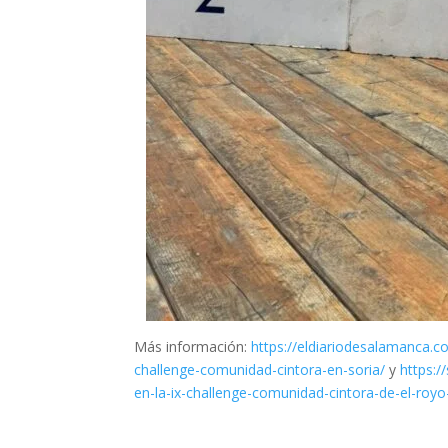
Más información:
https://eldiariodesalamanca
challenge-comunidad-cintora-en-soria/
y
https:
en-la-ix-challenge-comunidad-cintora-de-el-roy