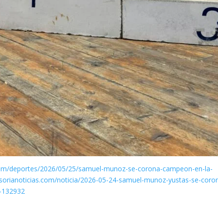
.com/deportes/2026/05/25/samuel-munoz-se-corona-campeon-en-la-
//sorianoticias.com/noticia/2026-05-24-samuel-munoz-yustas-se-coro
o-132932