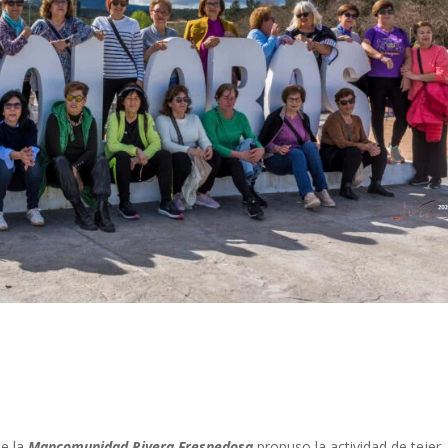
e la
Mancomunidad Rivera Fresnedosa
propuso la actividad de tejer,