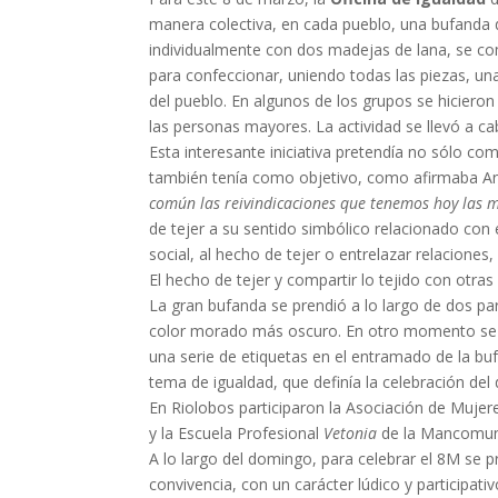
manera colectiva, en cada pueblo, una bufanda 
individualmente con dos madejas de lana, se com
para confeccionar, uniendo todas las piezas, una
del pueblo. En algunos de los grupos se hiciero
las personas mayores. La actividad se llevó a ca
Esta interesante iniciativa pretendía no sólo com
también tenía como objetivo, como afirmaba Ana 
común las reivindicaciones que tenemos hoy las m
de tejer a su sentido simbólico relacionado con el
social, al hecho de tejer o entrelazar relaciones
El hecho de tejer y compartir lo tejido con otra
La gran bufanda se prendió a lo largo de dos p
color morado más oscuro. En otro momento se col
una serie de etiquetas en el entramado de la buf
tema de igualdad, que definía la celebración del
En Riolobos participaron la Asociación de Mujere
y la Escuela Profesional
Vetonia
de la Mancomunid
A lo largo del domingo, para celebrar el 8M se 
convivencia, con un carácter lúdico y participativ