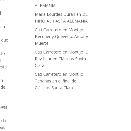
ALEMANIA
l
Maria Lourdes Duran
en
DE
ar
HINOJAL HASTA ALEMANIA
o a
Cati Carretero
en
Montijo.
Becquer y Quevedo. Amor y
o que
Muerte
Cati Carretero
en
Montijo. El
cto
Rey Lear en Clásicos Santa
o
Clara
esta.
Cati Carretero
en
Montijo.
un
Tebanas en el final de
 de
Clásicos Santa Clara
l
t@te
a la
eas