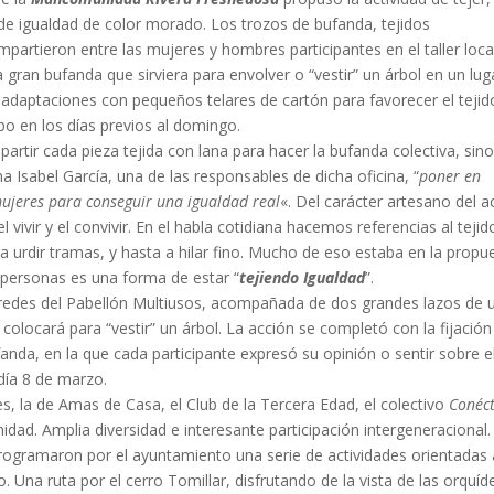
de igualdad de color morado. Los trozos de bufanda, tejidos
partieron entre las mujeres y hombres participantes en el taller loca
 gran bufanda que sirviera para envolver o “vestir” un árbol en un lug
n adaptaciones con pequeños telares de cartón para favorecer el tejid
bo en los días previos al domingo.
partir cada pieza tejida con lana para hacer la bufanda colectiva, sin
Isabel García, una de las responsables de dicha oficina, “
poner en
ujeres para conseguir una igualdad real
«. Del carácter artesano del a
 vivir y el convivir. En el habla cotidiana hacemos referencias al tejid
, a urdir tramas, y hasta a hilar fino. Mucho de eso estaba en la propu
s personas es una forma de estar “
tejiendo Igualdad
”.
aredes del Pabellón Multiusos, acompañada de dos grandes lazos de 
ocará para “vestir” un árbol. La acción se completó con la fijación
anda, en la que cada participante expresó su opinión o sentir sobre e
 día 8 de marzo.
s, la de Amas de Casa, el Club de la Tercera Edad, el colectivo
Conéc
ad. Amplia diversidad e interesante participación intergeneracional.
programaron por el ayuntamiento una serie de actividades orientadas 
o. Una ruta por el cerro Tomillar, disfrutando de la vista de las orquíd