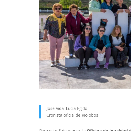
José Vidal Lucía Egido
Cronista oficial de Riolobos
Para este 8 de marzo, la
Oficina de Igualdad
d