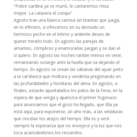
“Pobre sardina ya se murió, le cantaremos misa
mayor. La calavera el conqui”.
Agosto trae una blanca camisa sin tirantas que juega,
en lo efímero, a ofrecernos en su desnudo un
hermoso pecho en el íntimo y ardiente deseo de
querer mirarlo todo. En agosto las parejas de
amantes, cómplices y enamoradas juegan y se dan el
sí quiero. En agosto las noches tardan menos en venir,
remansando sosiego ante la huella que va dejando el
tiempo. En agosto se orean las sábanas del ajuar junto
a la cal blanca que moltura y vendimia pregonando en
las profundidades y honduras del alma. En agosto, a
finales, estarán apuntalados los palos de la Feria, en la
espera de que venga y aparezca el primer fogonazo
para anunciarnos que el gozo ha llegado, que Ella ya
está aquí, para exponerse, un año más, a las veladuras
que cincelan los atajos del tiempo. Ella es y será
siempre la esperanza que no envejece y la luz que nos
toca acariciándonos los recuerdos.