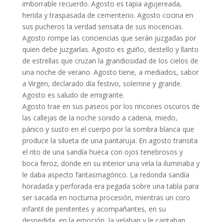
imborrable recuerdo. Agosto es tapia agujereada,
herida y traspasada de cementerio. Agosto cocina en
sus pucheros la verdad sensata de sus inocencias.
Agosto rompe las conciencias que serán juzgadas por
quien debe juzgarlas. Agosto es guiño, destello y llanto
de estrellas que cruzan la grandiosidad de los cielos de
una noche de verano. Agosto tiene, a mediados, sabor
a Virgen, declarado día festivo, solemne y grande.
Agosto es saludo de emigrante.
Agosto trae en sus paseos por los rincones oscuros de
las callejas de la noche sonido a cadena, miedo,
pánico y susto en el cuerpo por la sombra blanca que
produce la silueta de una pantaruja. En agosto transita
el rito de una sandía hueca con ojos tenebrosos y
boca feroz, donde en su interior una vela la iluminaba y
le daba aspecto fantasmagórico. La redonda sandía
horadada y perforada era pegada sobre una tabla para
ser sacada en nocturna procesión, mientras un coro
infantil de penitentes y acompañantes, en su
despedida, en la emoción, la velaban y le cantaban