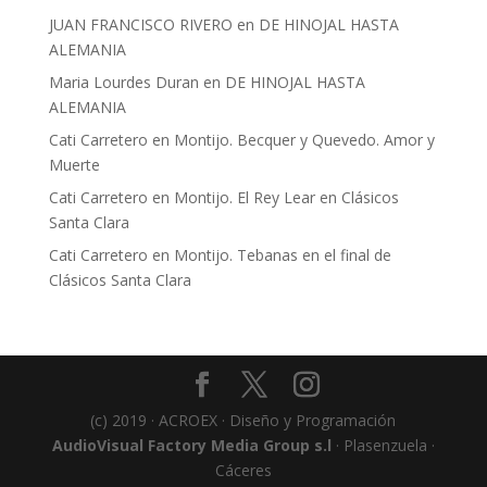
JUAN FRANCISCO RIVERO
en
DE HINOJAL HASTA
ALEMANIA
Maria Lourdes Duran
en
DE HINOJAL HASTA
ALEMANIA
Cati Carretero
en
Montijo. Becquer y Quevedo. Amor y
Muerte
Cati Carretero
en
Montijo. El Rey Lear en Clásicos
Santa Clara
Cati Carretero
en
Montijo. Tebanas en el final de
Clásicos Santa Clara
(c) 2019 · ACROEX · Diseño y Programación
AudioVisual Factory Media Group s.l
· Plasenzuela ·
Cáceres