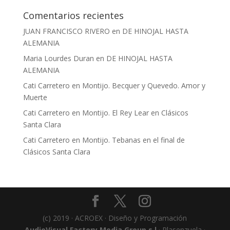
Comentarios recientes
JUAN FRANCISCO RIVERO
en
DE HINOJAL HASTA
ALEMANIA
Maria Lourdes Duran
en
DE HINOJAL HASTA
ALEMANIA
Cati Carretero
en
Montijo. Becquer y Quevedo. Amor y
Muerte
Cati Carretero
en
Montijo. El Rey Lear en Clásicos
Santa Clara
Cati Carretero
en
Montijo. Tebanas en el final de
Clásicos Santa Clara
(c) 2019 · ACROEX · Diseño y Programación
AudioVisual Factory Media Group s.l
· Plasenzuela ·