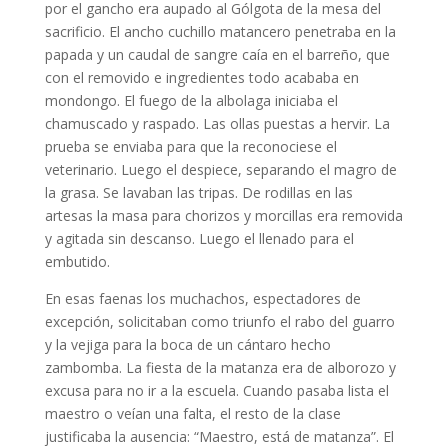
por el gancho era aupado al Gólgota de la mesa del
sacrificio. El ancho cuchillo matancero penetraba en la
papada y un caudal de sangre caía en el barreño, que
con el removido e ingredientes todo acababa en
mondongo. El fuego de la albolaga iniciaba el
chamuscado y raspado. Las ollas puestas a hervir. La
prueba se enviaba para que la reconociese el
veterinario. Luego el despiece, separando el magro de
la grasa. Se lavaban las tripas. De rodillas en las
artesas la masa para chorizos y morcillas era removida
y agitada sin descanso. Luego el llenado para el
embutido.
En esas faenas los muchachos, espectadores de
excepción, solicitaban como triunfo el rabo del guarro
y la vejiga para la boca de un cántaro hecho
zambomba. La fiesta de la matanza era de alborozo y
excusa para no ir a la escuela. Cuando pasaba lista el
maestro o veían una falta, el resto de la clase
justificaba la ausencia: “Maestro, está de matanza”. El