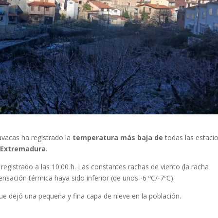
avacas ha registrado la
temperatura más baja de
todas las estaci
n
Extremadura
.
 registrado a las 10:00 h. Las constantes rachas de viento (la racha
sación térmica haya sido inferior (de unos -6 ºC/-7ºC).
e dejó una pequeña y fina capa de nieve en la población.