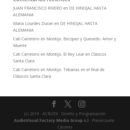
JUAN FRANCISCO RIVERO
en
DE HINOJAL HASTA
ALEMANIA
Maria Lourdes Duran
en
DE HINOJAL HASTA
ALEMANIA
Cati Carretero
en
Montijo. Becquer y Quevedo. Amor y
Muerte
Cati Carretero
en
Montijo. El Rey Lear en Clásicos
Santa Clara
Cati Carretero
en
Montijo. Tebanas en el final de
Clásicos Santa Clara
(c) 2019 · ACROEX · Diseño y Programación
AudioVisual Factory Media Group s.l
· Plasenzuela ·
Cáceres