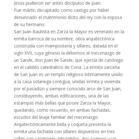
Jesús pudieron ser antes discípulos de Juan.
Fue mártir, decapitado como castigo por haber
denunciado el matrimonio ilícito del rey con la esposa
de su hermano.
San Juan Bautista en Zarza la Mayor es venerado en la
ermita barroca de su nombre, obra arquitectónica
construida con mampostería y sillares, datada en el
siglo XVII, cuya génesis la debemos al mecenazgo de
un Sande, don Juan de Sande, que ejercía de canónigo
en el cabildo catedralicio de Coria. La ermita zarceña
de San Juan es un templo religioso íntimamente unido
a la casa solariega contigua, unidas ermita y vivienda
por el pasadizo y siempre conocido arco de San Juan,
constituyendo, ambas edificaciones, una de las
estampas más bellas que posee Zarza la Mayor,
quedando, como recuerdo, en ambas fachadas,
escudos del linaje familiar del mecenazgo.
Arquitectónicamente bella y coqueta presenta la
ermita una fachada con sillares dispuestos en tres
calles con casetones rehundidos, dos cuerpos y un