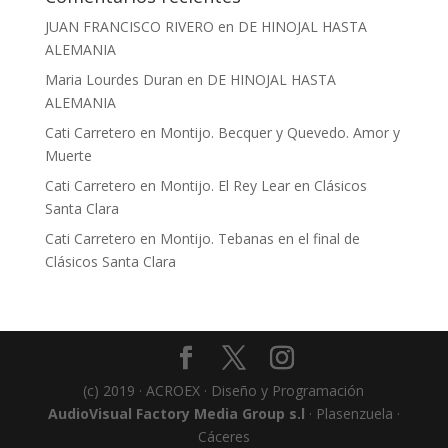
JUAN FRANCISCO RIVERO
en
DE HINOJAL HASTA
ALEMANIA
Maria Lourdes Duran
en
DE HINOJAL HASTA
ALEMANIA
Cati Carretero
en
Montijo. Becquer y Quevedo. Amor y
Muerte
Cati Carretero
en
Montijo. El Rey Lear en Clásicos
Santa Clara
Cati Carretero
en
Montijo. Tebanas en el final de
Clásicos Santa Clara
(c) 2019 · ACROEX · Diseño y Programación
AudioVisual Factory Media Group s.l
· Plasenzuela ·
Cáceres