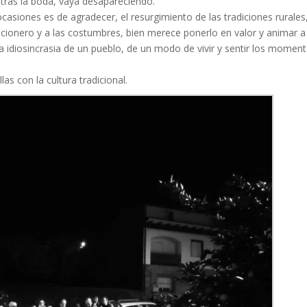
» tras la boda, vaya desapareciendo.
 ocasiones es de agradecer, el resurgimiento de las tradiciones rurales
cancionero y a las costumbres, bien merece ponerlo en valor y animar 
a idiosincrasia de un pueblo, de un modo de vivir y sentir los momen
las con la cultura tradicional.