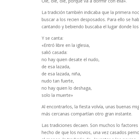
Olé, olé, olé, porque va a dormir con ella».
La tradición también indicaba que la primera noc
buscar a los recien desposados. Para ello se hab
cantando y bebiendo buscaba el lugar donde los
Y se canta:
«Entró libre en la iglesia,
salió casada:
no hay quien desate el nudo,
de esa lazada,
de esa lazada, niña,
nudo tan fuerte,
no hay quien lo deshaga,
solo la muerte»
Al encontrarlos, la fiesta volvía, unas buenas
más cercanas compartían otro gran instante.
Las tradiciones decaen. Son muchos lo factores 
hecho de que los novios, una vez casados pernoc