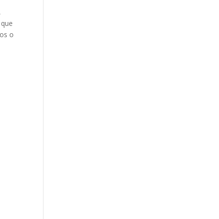
,
a que
tos o